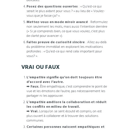
délicates.
Posez des questions ouvertes
:
« Qu’est-ce qui
serait le plus aidant pour vous ? » au lieu de « Voulez-
vous que je fasse ça? ».
Mettez-vous en mode miroir avancé
: Reformulez
non seulement les mots, mais aussi l’intention derrière
(« Si je comprends bien, ce que vous voulez, c’est plus
de clarté pour avancer »).
Faites preuve de curiosité sincère
: Allez au-delà
du problème immédiat en explorant les motivations
profondes : « Qu’est-ce qui rend cela important pour
vous? ».
VRAI OU FAUX
L’empathie signifie qu’on doit toujours être
d’accord avec l’autre.
➡️
Faux.
Être empathique, c’est comprendre le point de
vue et les émotions de l’autre, pas nécessairement les
partager ni les approuver.
L’empathie améliore la collaboration et réduit
les conflits en milieu de travail.
➡️
Vrai.
Lorsqu’on se sent écouté et compris, on est
plus ouvert à collaborer et à trouver des solutions
communes.
Certaines personnes naissent empathiques et