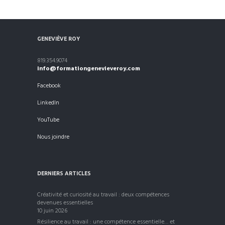
GENEVIÈVE ROY
819.354.9074
info@formationgenevieveroy.com
Facebook
LinkedIn
YouTube
Nous joindre
DERNIERS ARTICLES
Créativité et curiosité au travail : deux compétences
devenues essentielles
10 juin 2026
Résilience au travail : une compétence essentielle… et