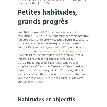
Posted
21 January 2022
by
Geneviève Roy
in
Gestion du
temps
,
Infolettre
2778
Petites habitudes,
grands progrès
En cette fin janvier 2022, tenez-vous toujours votre
résolution du Nouvel An? Si vous répondez par la négative,
rassurez-vous : une date symbolique a peu d’impact sur le
succès de la nouvelle habitude que vous souhaitez
prendre. Dans son ouvrage
Atomic Habits,
intitulé, en
traduction française,
Un rien peut tout changer,
James
Clear
présente une méthode avec des gestes clés pour
intégrer de nouvelles habitudes bénéfiques qui
transforment le quotidien. Et si vous pouviez vous
simplifier la vie? Dans mes formations, j’enseigne divers
moyens d’améliorer son quotidien. Cet ouvrage devrait
vous inspirer à mettre en pratique les trucs et astuces que
vous avez appris ou que vous apprendrez lors de votre
prochaine formation!
Habitudes et objectifs